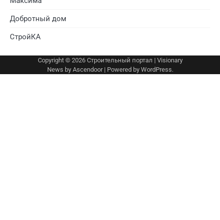
Максима
Добротный дом
СтройКА
Copyright © 2026
Строительный портал
| Visionary
News by
Ascendoor
| Powered by
WordPress
.