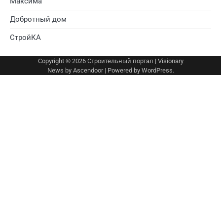
Максима
Добротный дом
СтройКА
Copyright © 2026
Строительный портал
| Visionary
News by
Ascendoor
| Powered by
WordPress
.