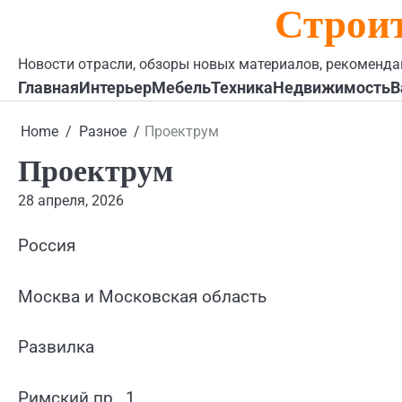
Строи
Skip
to
content
Новости отрасли, обзоры новых материалов, рекоменда
Главная
Интерьер
Мебель
Техника
Недвижимость
В
Home
Разное
Проектрум
Проектрум
28 апреля, 2026
Россия
Москва и Московская область
Развилка
Римский пр., 1