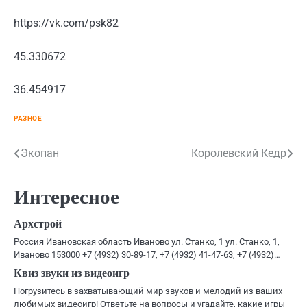
https://vk.com/psk82
45.330672
36.454917
РАЗНОЕ
Навигация
Экопан
Королевский Кедр
по
Интересное
записям
Архстрой
Россия Ивановская область Иваново ул. Станко, 1 ул. Станко, 1,
Иваново 153000 +7 (4932) 30-89-17, +7 (4932) 41-47-63, +7 (4932)…
Квиз звуки из видеоигр
Погрузитесь в захватывающий мир звуков и мелодий из ваших
любимых видеоигр! Ответьте на вопросы и угадайте, какие игры