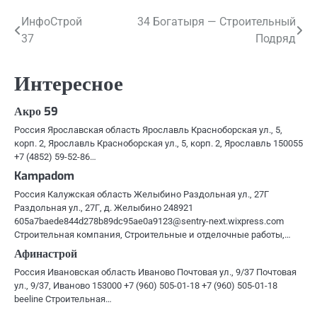
Навигация
ИнфоСтрой
34 Богатыря — Строительный
37
Подряд
по
записям
Интересное
Акро 59
Россия Ярославская область Ярославль Красноборская ул., 5,
корп. 2, Ярославль Красноборская ул., 5, корп. 2, Ярославль 150055
+7 (4852) 59-52-86…
Kampadom
Россия Калужская область Желыбино Раздольная ул., 27Г
Раздольная ул., 27Г, д. Желыбино 248921
605a7baede844d278b89dc95ae0a9123@sentry-next.wixpress.com
Строительная компания, Строительные и отделочные работы,…
Афинастрой
Россия Ивановская область Иваново Почтовая ул., 9/37 Почтовая
ул., 9/37, Иваново 153000 +7 (960) 505-01-18 +7 (960) 505-01-18
beeline Строительная…