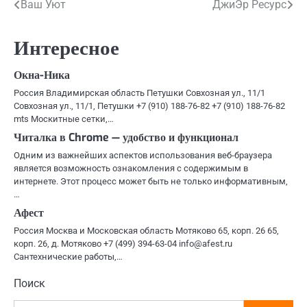
Навигация
Ваш Уют
ДжиЭр Ресурс
по
Интересное
записям
Окна-Ника
Россия Владимирская область Петушки Совхозная ул., 11/1
Совхозная ул., 11/1, Петушки +7 (910) 188-76-82 +7 (910) 188-76-82
mts Москитные сетки,…
Читалка в Chrome — удобство и функционал
Одним из важнейших аспектов использования веб-браузера
является возможность ознакомления с содержимым в
интернете. Этот процесс может быть не только информативным,
…
Афест
Россия Москва и Московская область Мотяково 65, корп. 26 65,
корп. 26, д. Мотяково +7 (499) 394-63-04 info@afest.ru
Сантехнические работы,…
Поиск