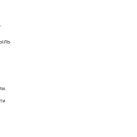
.
пыль
ли.
сти