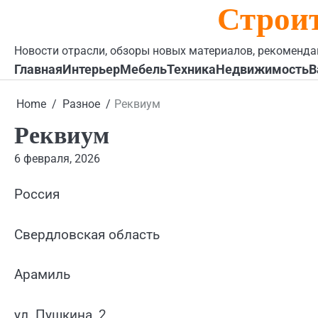
Строи
Skip
to
content
Новости отрасли, обзоры новых материалов, рекоменда
Главная
Интерьер
Мебель
Техника
Недвижимость
В
Home
Разное
Реквиум
Реквиум
6 февраля, 2026
Россия
Свердловская область
Арамиль
ул. Пушкина, 2