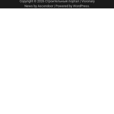
Copyright © 2026
Строительный портал
| Visionary
News by
Ascendoor
| Powered by
WordPress
.