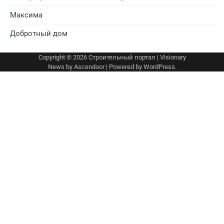
Максима
Добротный дом
Copyright © 2026
Строительный портал
| Visionary
News by
Ascendoor
| Powered by
WordPress
.