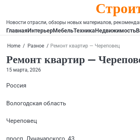
Строи
Skip
to
content
Новости отрасли, обзоры новых материалов, рекоменда
Главная
Интерьер
Мебель
Техника
Недвижимость
В
Home
Разное
Ремонт квартир — Череповец
Ремонт квартир — Черепов
15 марта, 2026
Россия
Вологодская область
Череповец
просп. Луначарского, 43