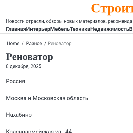
Строи
Skip
to
content
Новости отрасли, обзоры новых материалов, рекоменда
Главная
Интерьер
Мебель
Техника
Недвижимость
В
Home
Разное
Реноватор
Реноватор
8 декабря, 2025
Россия
Москва и Московская область
Нахабино
Красноармейская ул., 44