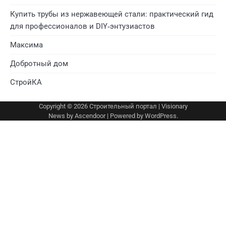
Купить трубы из нержавеющей стали: практический гид
для профессионалов и DIY‑энтузиастов
Максима
Добротный дом
СтройКА
Copyright © 2026
Строительный портал
| Visionary
News by
Ascendoor
| Powered by
WordPress
.