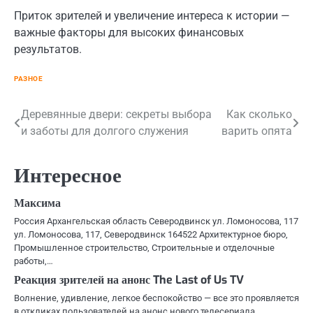
Приток зрителей и увеличение интереса к истории —
важные факторы для высоких финансовых
результатов.
РАЗНОЕ
Навигация
Деревянные двери: секреты выбора
Как сколько
и заботы для долгого служения
варить опята
по
записям
Интересное
Максима
Россия Архангельская область Северодвинск ул. Ломоносова, 117
ул. Ломоносова, 117, Северодвинск 164522 Архитектурное бюро,
Промышленное строительство, Строительные и отделочные
работы,…
Реакция зрителей на анонс The Last of Us TV
Волнение, удивление, легкое беспокойство — все это проявляется
в откликах пользователей на анонс нового телесериала.