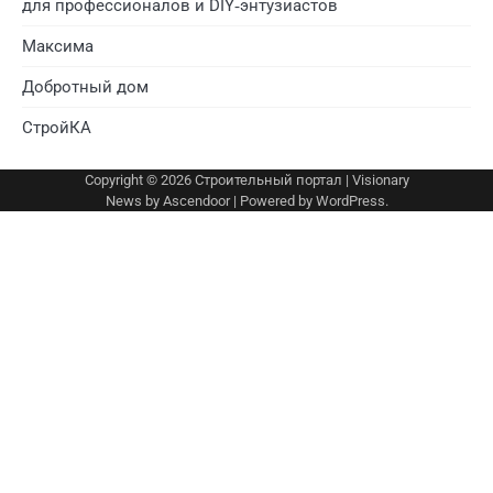
для профессионалов и DIY‑энтузиастов
Максима
Добротный дом
СтройКА
Copyright © 2026
Строительный портал
| Visionary
News by
Ascendoor
| Powered by
WordPress
.