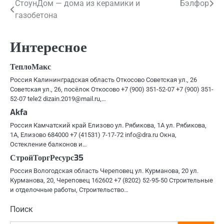
Навигация
СтоунДом — дома из керамики и
Бэлфор
газобетона
по
записям
Интересное
ТеплоМакс
Россия Калининградская область Откосово Советская ул., 26
Советская ул., 26, посёлок Откосово +7 (900) 351-52-07 +7 (900) 351-
52-07 tele2 dizain.2019@mail.ru,…
Akfa
Россия Камчатский край Елизово ул. Рябикова, 1А ул. Рябикова,
1А, Елизово 684000 +7 (41531) 7-17-72 info@dra.ru Окна,
Остекление балконов и…
СтройТоргРесурс35
Россия Вологодская область Череповец ул. Курманова, 20 ул.
Курманова, 20, Череповец 162602 +7 (8202) 52-95-50 Строительные
и отделочные работы, Строительство…
Поиск