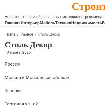
Строи
Skip
to
content
Новости отрасли, обзоры новых материалов, рекоменда
Главная
Интерьер
Мебель
Техника
Недвижимость
В
Home
Разное
Стиль Декор
Стиль Декор
13 марта, 2026
Россия
Москва и Московская область
Заречье
Торговая ул., с2