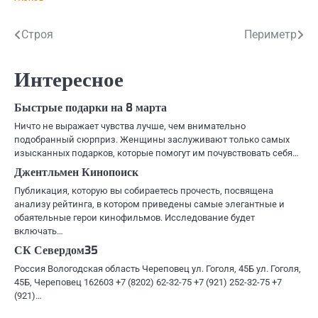
Навигация
Строя
Периметр
по
Интересное
записям
Быстрые подарки на 8 марта
Ничто не выражает чувства лучше, чем внимательно
подобранный сюрприз. Женщины заслуживают только самых
изысканных подарков, которые помогут им почувствовать себя…
Джентльмен Кинопоиск
Публикация, которую вы собираетесь прочесть, посвящена
анализу рейтинга, в котором приведены самые элегантные и
обаятельные герои кинофильмов. Исследование будет
включать…
СК Севердом35
Россия Вологодская область Череповец ул. Гоголя, 45Б ул. Гоголя,
45Б, Череповец 162603 +7 (8202) 62-32-75 +7 (921) 252-32-75 +7
(921)…