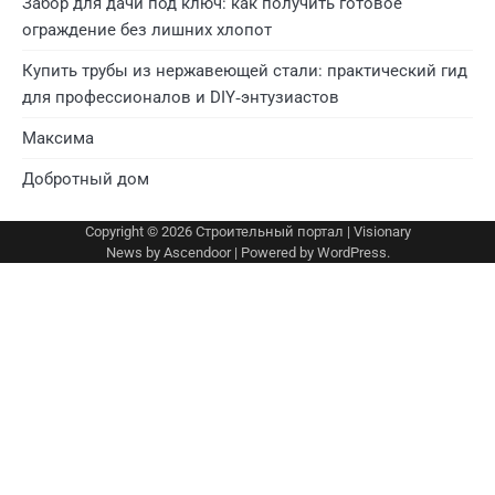
Забор для дачи под ключ: как получить готовое
ограждение без лишних хлопот
Купить трубы из нержавеющей стали: практический гид
для профессионалов и DIY‑энтузиастов
Максима
Добротный дом
Copyright © 2026
Строительный портал
| Visionary
News by
Ascendoor
| Powered by
WordPress
.