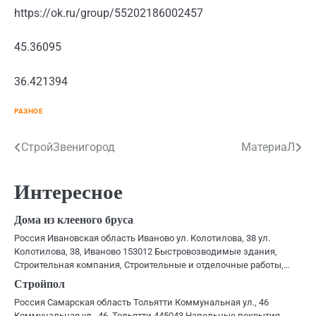
https://ok.ru/group/55202186002457
45.36095
36.421394
РАЗНОЕ
Навигация
СтройЗвенигород
МатериаЛ
по
Интересное
записям
Дома из клееного бруса
Россия Ивановская область Иваново ул. Колотилова, 38 ул.
Колотилова, 38, Иваново 153012 Быстровозводимые здания,
Строительная компания, Строительные и отделочные работы,…
Стройпол
Россия Самарская область Тольятти Коммунальная ул., 46
Коммунальная ул., 46, Тольятти 445043 Напольные покрытия,