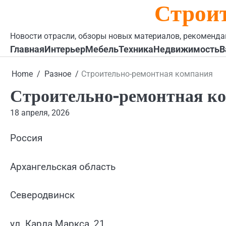
Строи
Skip
to
content
Новости отрасли, обзоры новых материалов, рекоменда
Главная
Интерьер
Мебель
Техника
Недвижимость
В
Home
Разное
Строительно-ремонтная компания
Строительно-ремонтная к
18 апреля, 2026
Россия
Архангельская область
Северодвинск
ул. Карла Маркса, 21