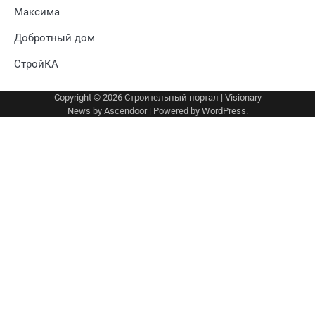
Максима
Добротный дом
СтройКА
Copyright © 2026
Строительный портал
| Visionary
News by
Ascendoor
| Powered by
WordPress
.