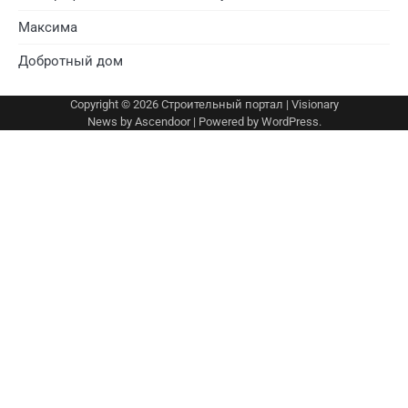
Максима
Добротный дом
Copyright © 2026
Строительный портал
| Visionary
News by
Ascendoor
| Powered by
WordPress
.