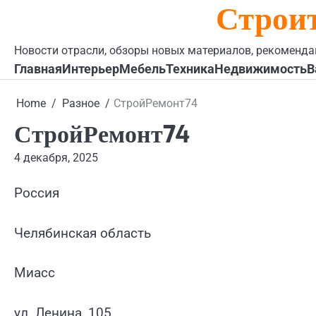
Строи
Skip
to
content
Новости отрасли, обзоры новых материалов, рекоменда
Главная
Интерьер
Мебель
Техника
Недвижимость
В
Home
Разное
СтройРемонт74
СтройРемонт74
4 декабря, 2025
Россия
Челябинская область
Миасс
ул. Ленина, 105