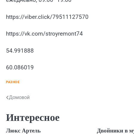
https://viber.click/79511127570
https://vk.com/stroyremont74
54.991888
60.086019
РАЗНОЕ
Навигация
Домовой
по
Интересное
записям
Люкс Артель
Двойники в 