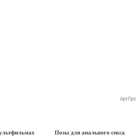
АртПр
мультфильмах
Позы для анального секса