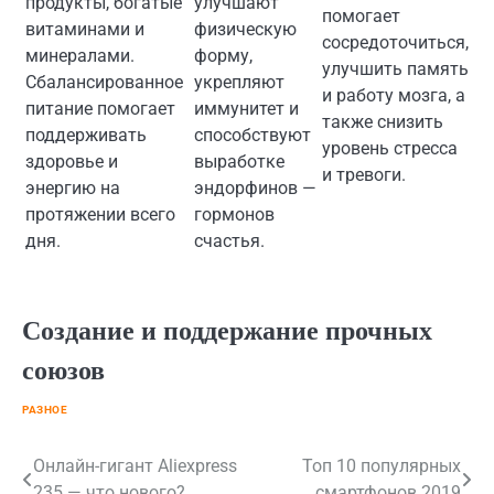
продукты, богатые
улучшают
помогает
витаминами и
физическую
сосредоточиться,
минералами.
форму,
улучшить память
Сбалансированное
укрепляют
и работу мозга, а
питание помогает
иммунитет и
также снизить
поддерживать
способствуют
уровень стресса
здоровье и
выработке
и тревоги.
энергию на
эндорфинов —
протяжении всего
гормонов
дня.
счастья.
Создание и поддержание прочных
союзов
РАЗНОЕ
Навигация
Онлайн-гигант Aliexpress
Топ 10 популярных
235 — что нового?
смартфонов 2019