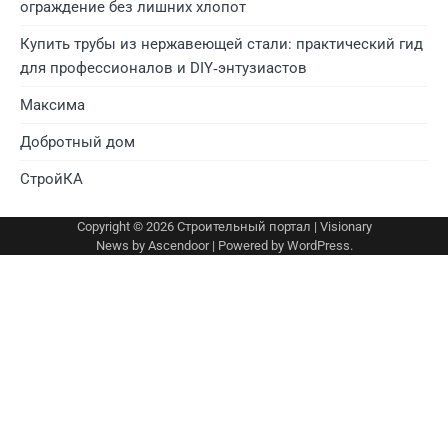
ограждение без лишних хлопот
Купить трубы из нержавеющей стали: практический гид
для профессионалов и DIY‑энтузиастов
Максима
Добротный дом
СтройКА
Copyright © 2026
Строительный портал
| Visionary
News by
Ascendoor
| Powered by
WordPress
.