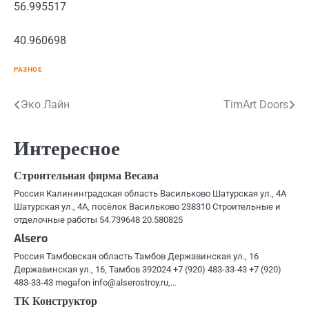
56.995517
40.960698
РАЗНОЕ
Навигация
Эко Лайн
TimArt Doors
по
Интересное
записям
Строительная фирма Весава
Россия Калининградская область Васильково Шатурская ул., 4А
Шатурская ул., 4А, посёлок Васильково 238310 Строительные и
отделочные работы 54.739648 20.580825
Alsero
Россия Тамбовская область Тамбов Державинская ул., 16
Державинская ул., 16, Тамбов 392024 +7 (920) 483-33-43 +7 (920)
483-33-43 megafon info@alserostroy.ru,…
ТК Конструктор