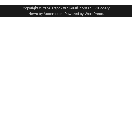
Copyright © 2026
Строительный портал
| Visionary
News by
Ascendoor
| Powered by
WordPress
.