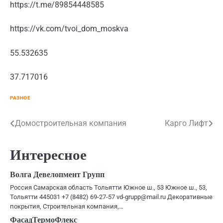
https://t.me/89854448585
https://vk.com/tvoi_dom_moskva
55.532635
37.717016
РАЗНОЕ
Навигация
Домостроительная компания
Карго Лифт
по
Интересное
записям
Волга Девелопмент Групп
Россия Самарская область Тольятти Южное ш., 53 Южное ш., 53,
Тольятти 445031 +7 (8482) 69-27-57 vd-grupp@mail.ru Декоративные
покрытия, Строительная компания,…
ФасадТермоФлекс