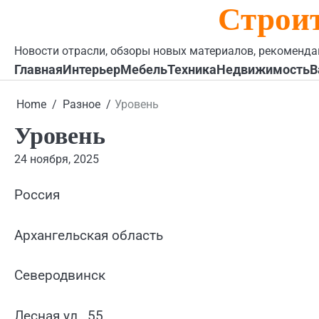
Строи
Skip
to
content
Новости отрасли, обзоры новых материалов, рекоменда
Главная
Интерьер
Мебель
Техника
Недвижимость
В
Home
Разное
Уровень
Уровень
24 ноября, 2025
Россия
Архангельская область
Северодвинск
Лесная ул., 55