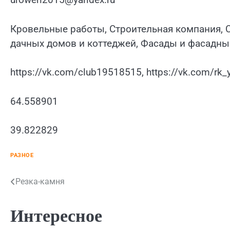
Кровельные работы, Строительная компания, 
дачных домов и коттеджей, Фасады и фасадн
https://vk.com/club19518515, https://vk.com/rk_
64.558901
39.822829
РАЗНОЕ
Навигация
Резка-камня
по
Интересное
записям