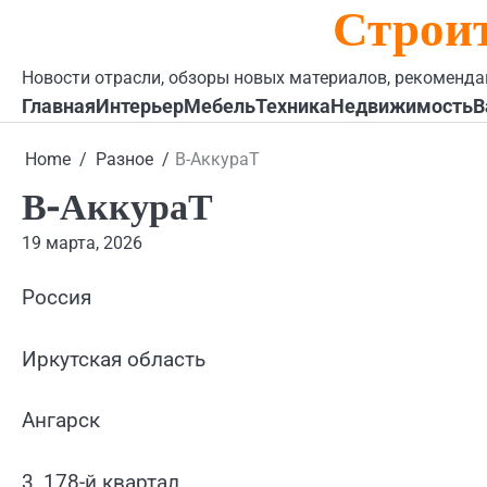
Строи
Skip
to
content
Новости отрасли, обзоры новых материалов, рекоменда
Главная
Интерьер
Мебель
Техника
Недвижимость
В
Home
Разное
В-АккураТ
В-АккураТ
19 марта, 2026
Россия
Иркутская область
Ангарск
3, 178-й квартал