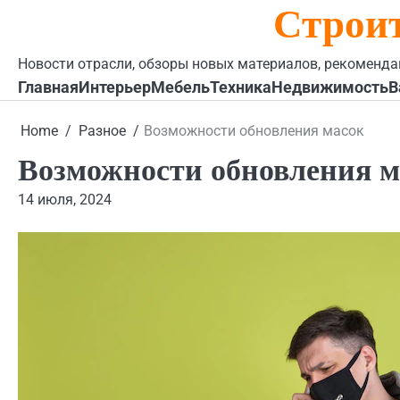
Строи
Skip
to
content
Новости отрасли, обзоры новых материалов, рекоменда
Главная
Интерьер
Мебель
Техника
Недвижимость
В
Home
Разное
Возможности обновления масок
Возможности обновления м
14 июля, 2024