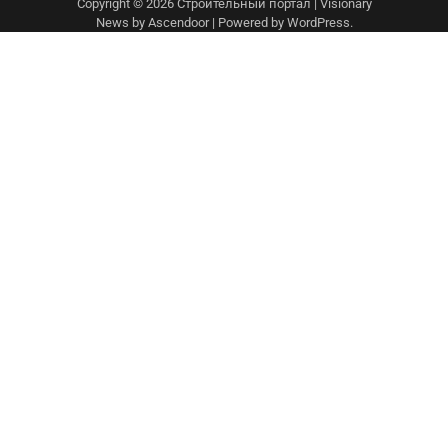
Copyright © 2026
Строительный портал
| Visionary
News by
Ascendoor
| Powered by
WordPress
.