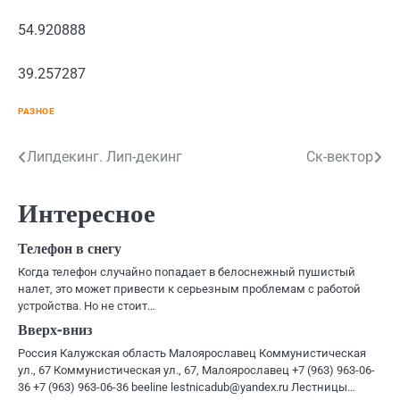
54.920888
39.257287
РАЗНОЕ
Навигация
Липдекинг. Лип-декинг
Ск-вектор
по
Интересное
записям
Телефон в снегу
Когда телефон случайно попадает в белоснежный пушистый
налет, это может привести к серьезным проблемам с работой
устройства. Но не стоит…
Вверх-вниз
Россия Калужская область Малоярославец Коммунистическая
ул., 67 Коммунистическая ул., 67, Малоярославец +7 (963) 963-06-
36 +7 (963) 963-06-36 beeline lestnicadub@yandex.ru Лестницы…