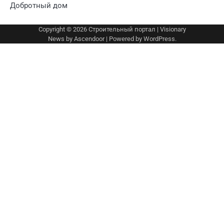
Добротный дом
Copyright © 2026
Строительный портал
| Visionary
News by
Ascendoor
| Powered by
WordPress
.