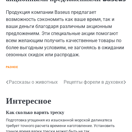
Продукция компании Baseus предлагает
возможность сэкономить как ваше время, так и
ваши деньги благодаря различным акционным
предложениям. Эти специальные акции помогают
всем желающим получить качественные товары по
более выгодным условиям, не загоняясь в ожидании
сезонных скидок или распродаж.
РАЗНОЕ
Навигация
Рассказы о животных
Рецепты форели в духовке
по
Интересное
записям
Как сколько варить треску
Подготовка угощения из изысканной морской деликатеса
требует точного расчета времени наготовление. Установить
точное время варки трески может быть не так…