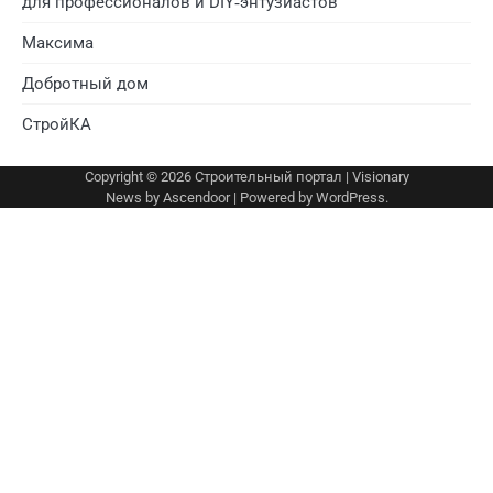
для профессионалов и DIY‑энтузиастов
Максима
Добротный дом
СтройКА
Copyright © 2026
Строительный портал
| Visionary
News by
Ascendoor
| Powered by
WordPress
.