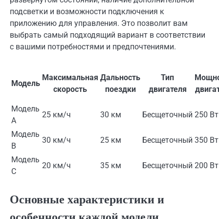
подсветки и возможности подключения к
приложению для управления. Это позволит вам
выбрать самый подходящий вариант в соответствии
с вашими потребностями и предпочтениями.
Максимальная
Дальность
Тип
Мощно
Модель
скорость
поездки
двигателя
двига
Модель
25 км/ч
30 км
Бесщеточный
250 Вт
A
Модель
30 км/ч
25 км
Бесщеточный
350 Вт
B
Модель
20 км/ч
35 км
Бесщеточный
200 Вт
C
Основные характеристики и
особенности каждой модели