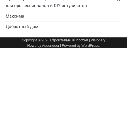
для профессионалов и DIY‑энтузиастов
Максима
Добротный дом
Copyright © 2026
Строительный портал
| Visionary
News by
Ascendoor
| Powered by
WordPress
.