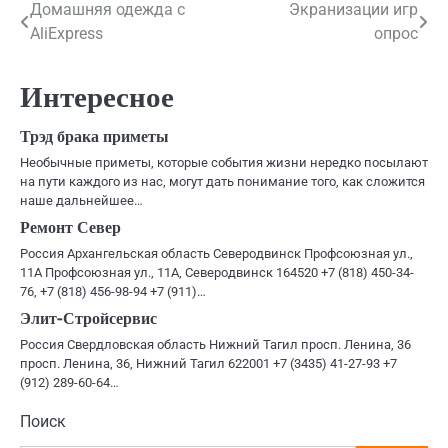
Навигация
Домашняя одежда с
Экранизации игр
AliExpress
опрос
по
записям
Интересное
Трэд брака приметы
Необычные приметы, которые события жизни нередко посылают
на пути каждого из нас, могут дать понимание того, как сложится
наше дальнейшее…
Ремонт Север
Россия Архангельская область Северодвинск Профсоюзная ул.,
11А Профсоюзная ул., 11А, Северодвинск 164520 +7 (818) 450-34-
76, +7 (818) 456-98-94 +7 (911)…
Элит-Стройсервис
Россия Свердловская область Нижний Тагил просп. Ленина, 36
просп. Ленина, 36, Нижний Тагил 622001 +7 (3435) 41-27-93 +7
(912) 289-60-64…
Поиск