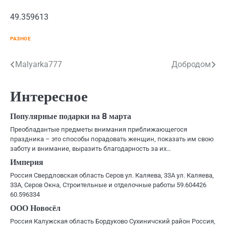
49.359613
РАЗНОЕ
Навигация
Malyarka777
Добродом
по
Интересное
записям
Популярные подарки на 8 марта
Преобладантые предметы внимания приближающегося
праздника – это способы порадовать женщин, показать им свою
заботу и внимание, выразить благодарность за их…
Империя
Россия Свердловская область Серов ул. Каляева, 33А ул. Каляева,
33А, Серов Окна, Строительные и отделочные работы 59.604426
60.596334
ООО Новосёл
Россия Калужская область Бордуково Сухиничский район Россия,