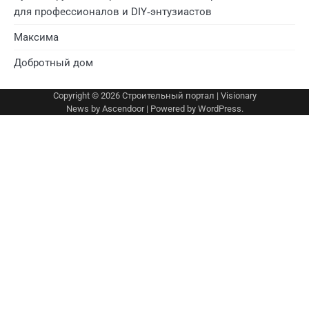
для профессионалов и DIY‑энтузиастов
Максима
Добротный дом
Copyright © 2026
Строительный портал
| Visionary
News by
Ascendoor
| Powered by
WordPress
.