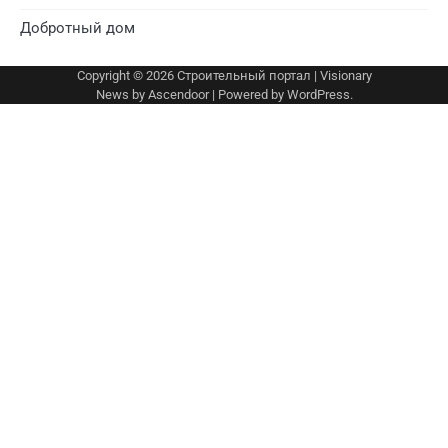
Добротный дом
Copyright © 2026
Строительный портал
| Visionary
News by
Ascendoor
| Powered by
WordPress
.