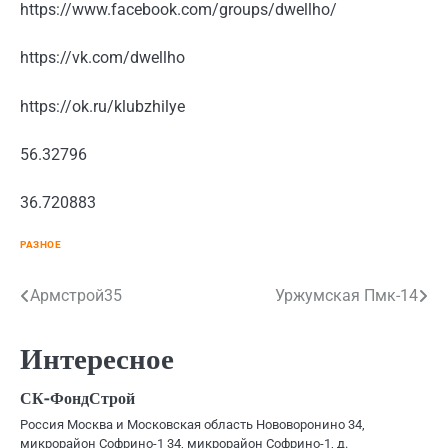
https://www.facebook.com/groups/dwellho/
https://vk.com/dwellho
https://ok.ru/klubzhilye
56.32796
36.720883
РАЗНОЕ
Навигация
Армстрой35
Уржумская Пмк-14
по
Интересное
записям
СК-ФондСтрой
Россия Москва и Московская область Нововоронино 34,
микрорайон Софрино-1 34, микрорайон Софрино-1, д.