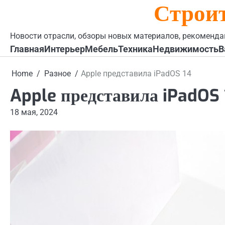
Строи
Skip
to
content
Новости отрасли, обзоры новых материалов, рекоменда
Главная
Интерьер
Мебель
Техника
Недвижимость
В
Home
Разное
Apple представила iPadOS 14
Apple представила iPadOS 
18 мая, 2024