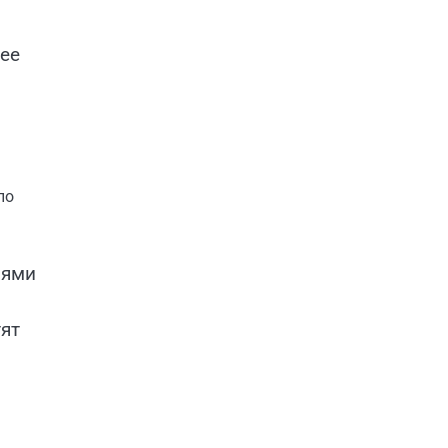
ее
по
иями
тят