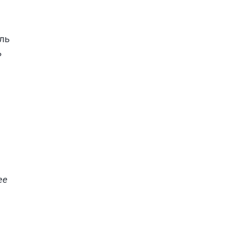
ль
ь
ее