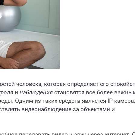
остей человека, которая определяет его спокойс
троля
и
наблюдения
становятся все более важны
ды. Одним из таких средств является IP камера,
ствлять видеонаблюдение за объектами и
собное передавать видео и звук через интернет. 