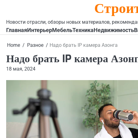
Строи
Skip
to
content
Новости отрасли, обзоры новых материалов, рекоменда
Главная
Интерьер
Мебель
Техника
Недвижимость
В
Home
Разное
Надо брать IP камера Азонга
Надо брать IP камера Азон
18 мая, 2024