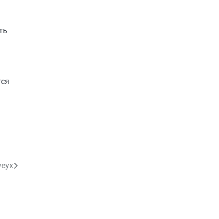
ть
тся
уеух