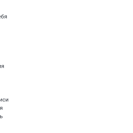
ебя
ия
иси
я
ь