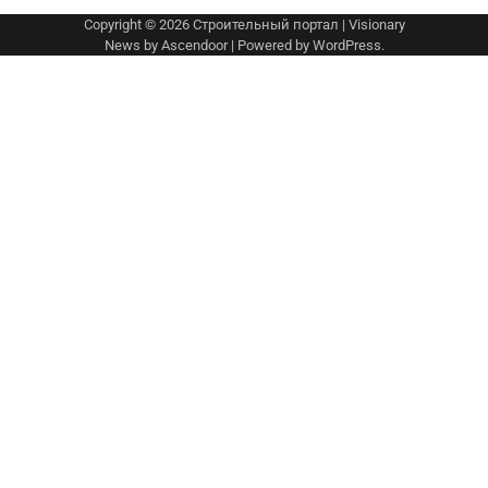
Copyright © 2026
Строительный портал
| Visionary
News by
Ascendoor
| Powered by
WordPress
.