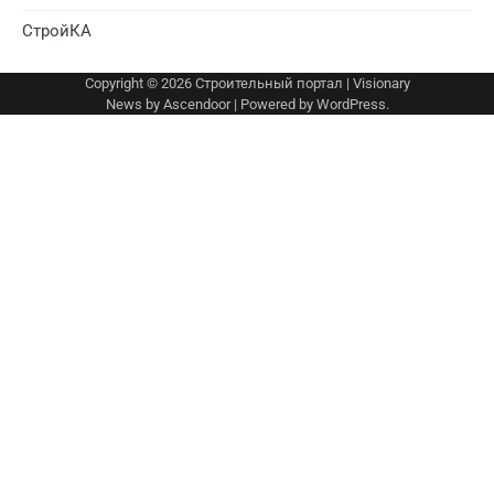
СтройКА
Copyright © 2026
Строительный портал
| Visionary
News by
Ascendoor
| Powered by
WordPress
.