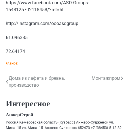
https://www.facebook.com/ASD-Groups-
1548125702118458/?ref=hl
http://instagram.com/oooasdgroup
61.096385
72.64174
РАЗНОЕ
Навигация
Дома из лафета и бревна,
Монтажпром
производство
по
записям
Интересное
АнжерСтрой
Россия Кемеровская область (Кузбасс) Анжеро-Судженск ул.
Мира, 15 ул. Мира, 15, Анжеро-Судженск 652473 +7 (38453) 5-12-82