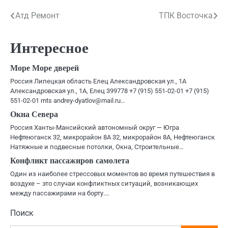
Навигация
Атд Ремонт
ТПК Восточка
по
Интересное
записям
Море Море дверей
Россия Липецкая область Елец Александровская ул., 1А
Александровская ул., 1А, Елец 399778 +7 (915) 551-02-01 +7 (915)
551-02-01 mts andrey-dyatlov@mail.ru…
Окна Севера
Россия Ханты-Мансийский автономный округ — Югра
Нефтеюганск 32, микрорайон 8А 32, микрорайон 8А, Нефтеюганск
Натяжные и подвесные потолки, Окна, Строительные…
Конфликт пассажиров самолета
Один из наиболее стрессовых моментов во время путешествия в
воздухе – это случаи конфликтных ситуаций, возникающих
между пассажирами на борту.…
Поиск