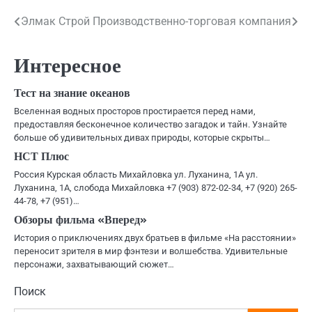
Навигация
Элмак Строй
Производственно-торговая компания
по
Интересное
записям
Тест на знание океанов
Вселенная водных просторов простирается перед нами,
предоставляя бесконечное количество загадок и тайн. Узнайте
больше об удивительных дивах природы, которые скрыты…
НСТ Плюс
Россия Курская область Михайловка ул. Луханина, 1А ул.
Луханина, 1А, слобода Михайловка +7 (903) 872-02-34, +7 (920) 265-
44-78, +7 (951)…
Обзоры фильма «Вперед»
История о приключениях двух братьев в фильме «На расстоянии»
переносит зрителя в мир фэнтези и волшебства. Удивительные
персонажи, захватывающий сюжет…
Поиск