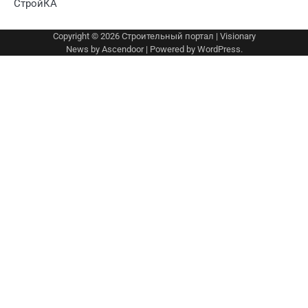
СтройКА
Copyright © 2026
Строительный портал
| Visionary
News by
Ascendoor
| Powered by
WordPress
.