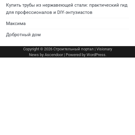
Купить трубы из нержавеющей стали: практический гид
для профессионалов и DIY‑энтузиастов
Максима
Добротный дом
Copyright © 2026
Строительный портал
| Visionary
News by
Ascendoor
| Powered by
WordPress
.