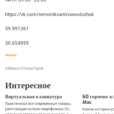
https://vk.com/remontkvartirvsevolozhsk
59.991361
30.654959
РАЗНОЕ
Навигация
Миасс-Стальстрой
по
Интересное
записям
Виртуальная клавиатура
60 горячих к
Mac
Практически все современные товары,
работающие на базе смартфонных ОС,
Ключи, которые ус