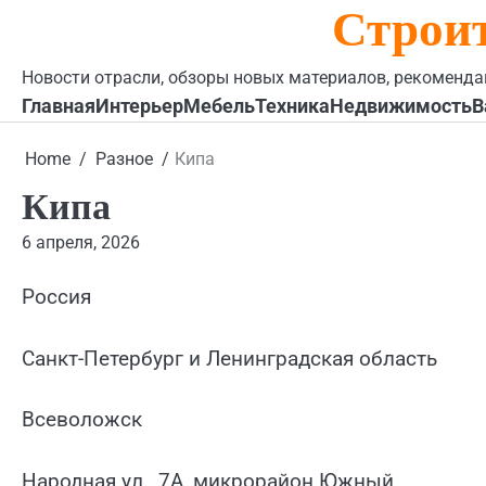
Строи
Skip
to
content
Новости отрасли, обзоры новых материалов, рекоменда
Главная
Интерьер
Мебель
Техника
Недвижимость
В
Home
Разное
Кипа
Кипа
6 апреля, 2026
Россия
Санкт-Петербург и Ленинградская область
Всеволожск
Народная ул., 7А, микрорайон Южный