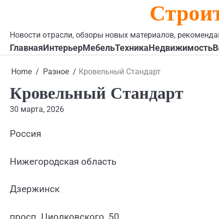
Строи
Skip
to
content
Новости отрасли, обзоры новых материалов, рекоменда
Главная
Интерьер
Мебель
Техника
Недвижимость
В
Home
Разное
Кровельный Стандарт
Кровельный Стандарт
30 марта, 2026
Россия
Нижегородская область
Дзержинск
просп. Циолковского, 50