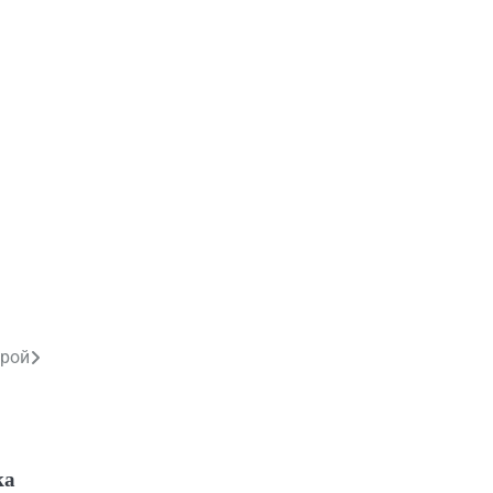
рой
ка