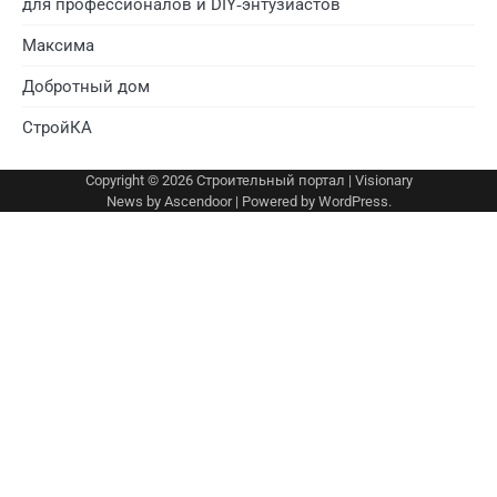
для профессионалов и DIY‑энтузиастов
Максима
Добротный дом
СтройКА
Copyright © 2026
Строительный портал
| Visionary
News by
Ascendoor
| Powered by
WordPress
.